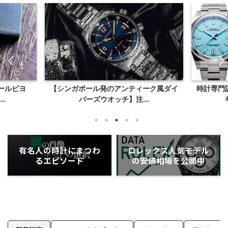
ールビヨ
【シンガポール発のアンティーク風ダイ
時計専門
..
バーズウオッチ】注...
有名人の時計にまつわ
ロレックス人気モデル
るエピソード
の安値相場を公開中