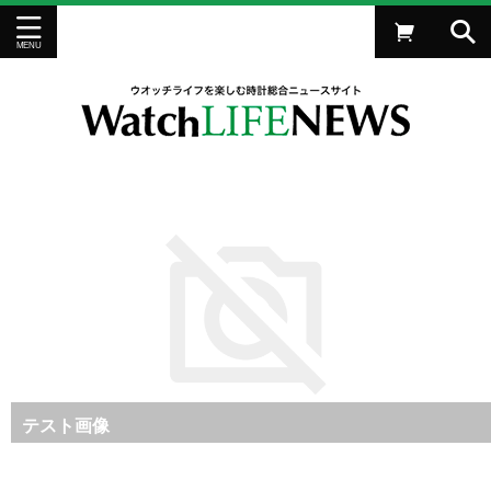
【時計を買ってカラーベルトをもらおう】デンマークの腕
時計ブランド“ベーリング”がマックスレネストラップフェ
【新作時計ニュース】グラデーション文字盤が美し
【時計ブランド｜A.ランゲ＆ゾーネ】半世紀の沈黙を破っ
【Q89】ロレックスの全モデルに使われるステンレスス
【六角形のケースがインパクト抜群】フランスの本格時
並行輸入市場でのロレックスの異常なプレミアム価格化は
【美しい音色を響かせる3大機構のひとつ】2022年新作
広告用テスト記事01
これはテストです
テスト画像
アを開催！
い、“エドックス”の最新オーバースペックダイバーズ
て復活したドイツ時計界に輝く至宝
チールの種類は？＜ロレックス編＞
計、Barrilet Factory（バリレ・ファクトリー）に注目
いつ頃からだったのか！｜ロレックス通信 No.152
モデルから厳選したミニッツリピーターウオッチ3選
2022/6/28
2022/6/28
2026/2/25
2025/7/1
2024/4/3
2022/6/28
2022/6/28
2022/6/27
2022/6/26
2022/6/26