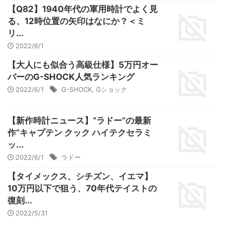
【Q82】1940年代の軍用時計でよく見
る、12時位置の矢印はなにか？＜ミ
リ...
2022/6/1
【大人にも似合う高級仕様】5万円オー
バーのG-SHOCK人気ランキング
2022/6/1
G-SHOCK
,
Gショック
【新作時計ニュース】“ラドー”の最新
作“キャプテン クック ハイテクセラミ
ッ...
2022/6/1
ラドー
【タイメックス、シチズン、イエマ】
10万円以下で狙う、70年代テイストの
復刻...
2022/5/31