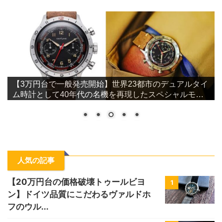
【3万円台で一般発売開始】世界23都市のデュアルタイ
ム時計として40年代の名機を再現したスペシャルモデ
ル
人気の記事
【20万円台の価格破壊トゥールビヨ
1
ン】ドイツ品質にこだわるヴァルドホ
フのウル...