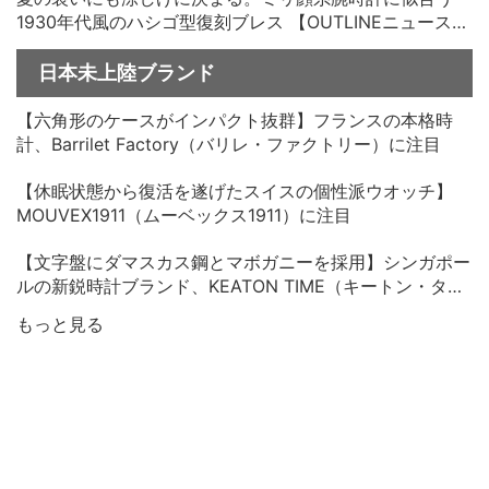
1930年代風のハシゴ型復刻ブレス 【OUTLINEニュース
no.33】
日本未上陸ブランド
【六角形のケースがインパクト抜群】フランスの本格時
計、Barrilet Factory（バリレ・ファクトリー）に注目
【休眠状態から復活を遂げたスイスの個性派ウオッチ】
MOUVEX1911（ムーベックス1911）に注目
【文字盤にダマスカス鋼とマボガニーを採用】シンガポー
ルの新鋭時計ブランド、KEATON TIME（キートン・タイ
ム）に注目
もっと見る