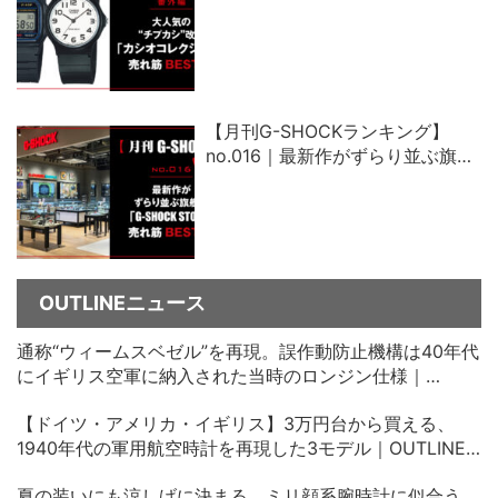
「カシオコレクション」売れ筋ベ
スト5
【月刊G-SHOCKランキング】
no.016｜最新作がずらり並ぶ旗艦
店「G-SHOCK STORE」売れ筋ベ
スト5
OUTLINEニュース
通称“ウィームスベゼル”を再現。誤作動防止機構は40年代
にイギリス空軍に納入された当時のロンジン仕様｜
OUTLINEニュース no.35
【ドイツ・アメリカ・イギリス】3万円台から買える、
1940年代の軍用航空時計を再現した3モデル｜OUTLINE
ニュース no.34
夏の装いにも涼しげに決まる。ミリ顔系腕時計に似合う