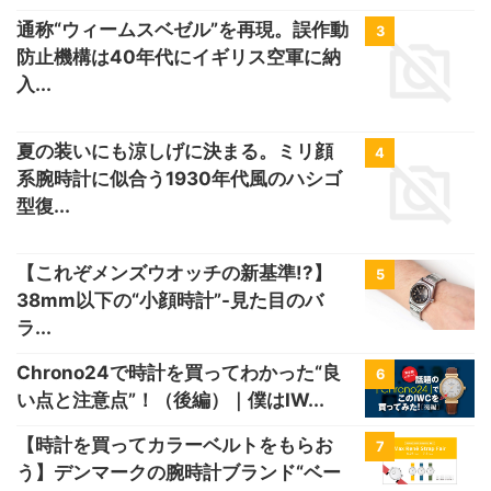
通称“ウィームスベゼル”を再現。誤作動
3
防止機構は40年代にイギリス空軍に納
入...
夏の装いにも涼しげに決まる。ミリ顔
4
系腕時計に似合う1930年代風のハシゴ
型復...
【これぞメンズウオッチの新基準!?】
5
38mm以下の“小顔時計”-見た目のバ
ラ...
Chrono24で時計を買ってわかった“良
6
い点と注意点”！（後編）｜僕はIW...
【時計を買ってカラーベルトをもらお
7
う】デンマークの腕時計ブランド“ベー