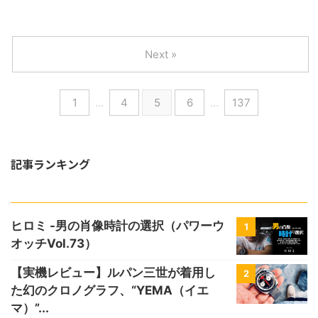
Next »
1
…
4
5
6
…
137
記事ランキング
ヒロミ -男の肖像時計の選択（パワーウ
1
オッチVol.73）
【実機レビュー】ルパン三世が着用し
2
た幻のクロノグラフ、“YEMA（イエ
マ）”...