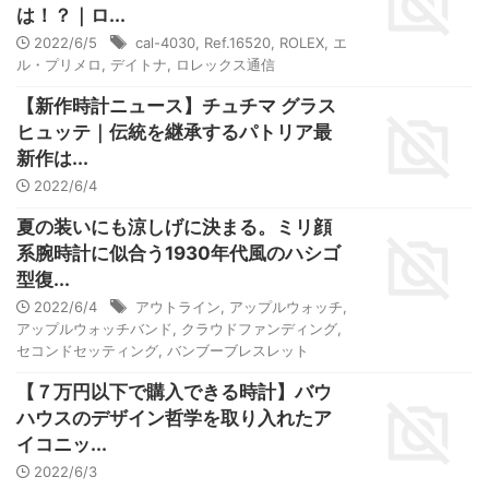
は！？｜ロ...
2022/6/5
cal-4030
,
Ref.16520
,
ROLEX
,
エ
ル・プリメロ
,
デイトナ
,
ロレックス通信
【新作時計ニュース】チュチマ グラス
ヒュッテ｜伝統を継承するパトリア最
新作は...
2022/6/4
夏の装いにも涼しげに決まる。ミリ顔
系腕時計に似合う1930年代風のハシゴ
型復...
2022/6/4
アウトライン
,
アップルウォッチ
,
アップルウォッチバンド
,
クラウドファンディング
,
セコンドセッティング
,
バンブーブレスレット
【７万円以下で購入できる時計】バウ
ハウスのデザイン哲学を取り入れたア
イコニッ...
2022/6/3