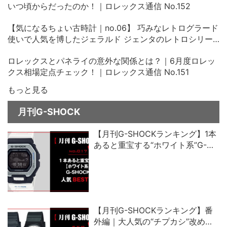
いつ頃からだったのか！｜ロレックス通信 No.152
【気になるちょい古時計｜no.06】 巧みなレトログラード
使いで人気を博したジェラルド ジェンタのレトロシリー
ズ、その中古価格にビックリ！
ロレックスとパネライの意外な関係とは？｜6月度ロレッ
クス相場定点チェック！｜ロレックス通信 No.151
もっと見る
月刊G-SHOCK
【月刊G-SHOCKランキング】1本
あると重宝する“ホワイト系”G-
SHOCK人気ベスト5
【月刊G-SHOCKランキング】番
外編｜大人気の“チプカシ”改め、