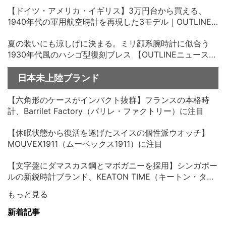
OUTLINEニュース no.35
【ドイツ・アメリカ・イギリス】3万円台から買える、
1940年代の軍用航空時計を再現した3モデル｜OUTLINE
ニュース no.34
夏の装いにも涼しげに決まる。ミリ顔系腕時計に似合う
1930年代風のハシゴ型復刻ブレス 【OUTLINEニュース
no.33】
日本未上陸ブランド
【六角形のケースがインパクト抜群】フランスの本格時
計、Barrilet Factory（バリレ・ファクトリー）に注目
【休眠状態から復活を遂げたスイスの個性派ウオッチ】
MOUVEX1911（ムーベックス1911）に注目
【文字盤にダマスカス鋼とマボガニーを採用】シンガポー
ルの新鋭時計ブランド、KEATON TIME（キートン・タイ
ム）に注目
もっと見る
新着記事