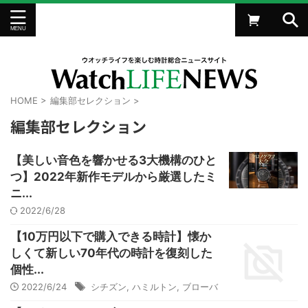
HOME
>
編集部セレクション
>
編集部セレクション
【美しい音色を響かせる3大機構のひと
つ】2022年新作モデルから厳選したミ
ニ...
2022/6/28
【10万円以下で購入できる時計】懐か
しくて新しい70年代の時計を復刻した
個性...
2022/6/24
シチズン
,
ハミルトン
,
ブローバ