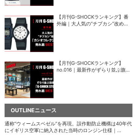
【月刊G-SHOCKランキング】番
外編｜大人気の“チプカシ”改め、
「カシオコレクション」売れ筋ベ
スト5
【月刊G-SHOCKランキング】
no.016｜最新作がずらり並ぶ旗艦
店「G-SHOCK STORE」売れ筋ベ
スト5
OUTLINEニュース
通称“ウィームスベゼル”を再現。誤作動防止機構は40年代
にイギリス空軍に納入された当時のロンジン仕様｜