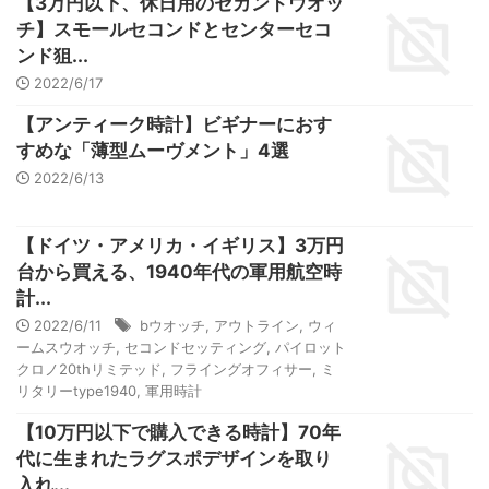
【3万円以下、休日用のセカンドウオッ
チ】スモールセコンドとセンターセコ
ンド狙...
2022/6/17
【アンティーク時計】ビギナーにおす
すめな「薄型ムーヴメント」4選
2022/6/13
【ドイツ・アメリカ・イギリス】3万円
台から買える、1940年代の軍用航空時
計...
2022/6/11
bウオッチ
,
アウトライン
,
ウィ
ームスウオッチ
,
セコンドセッティング
,
パイロット
クロノ20thリミテッド
,
フライングオフィサー
,
ミ
リタリーtype1940
,
軍用時計
【10万円以下で購入できる時計】70年
代に生まれたラグスポデザインを取り
入れ...