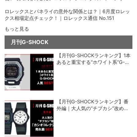
ズ、その中古価格にビックリ！
ロレックスとパネライの意外な関係とは？｜6月度ロレッ
クス相場定点チェック！｜ロレックス通信 No.151
もっと見る
月刊G-SHOCK
【月刊G-SHOCKランキング】1本
あると重宝する“ホワイト系”G-
SHOCK人気ベスト5
【月刊G-SHOCKランキング】番
外編｜大人気の“チプカシ”改め、
「カシオコレクション」売れ筋ベ
スト5