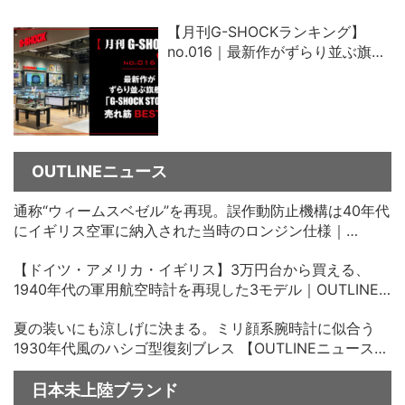
【月刊G-SHOCKランキング】
no.016｜最新作がずらり並ぶ旗艦
店「G-SHOCK STORE」売れ筋ベ
スト5
OUTLINEニュース
通称“ウィームスベゼル”を再現。誤作動防止機構は40年代
にイギリス空軍に納入された当時のロンジン仕様｜
OUTLINEニュース no.35
【ドイツ・アメリカ・イギリス】3万円台から買える、
1940年代の軍用航空時計を再現した3モデル｜OUTLINE
ニュース no.34
夏の装いにも涼しげに決まる。ミリ顔系腕時計に似合う
1930年代風のハシゴ型復刻ブレス 【OUTLINEニュース
no.33】
日本未上陸ブランド