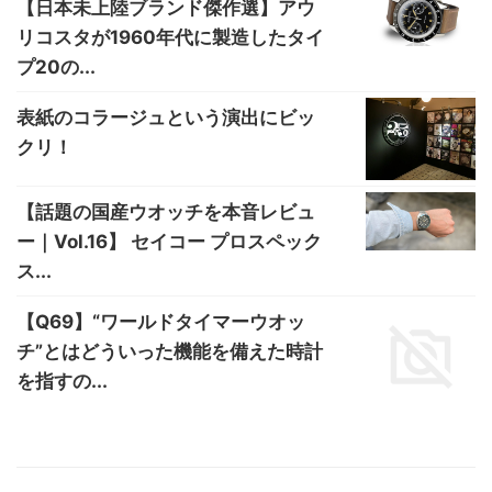
【日本未上陸ブランド傑作選】アウ
リコスタが1960年代に製造したタイ
プ20の...
表紙のコラージュという演出にビッ
クリ！
【話題の国産ウオッチを本音レビュ
ー｜Vol.16】 セイコー プロスペック
ス...
【Q69】“ワールドタイマーウオッ
チ”とはどういった機能を備えた時計
を指すの...