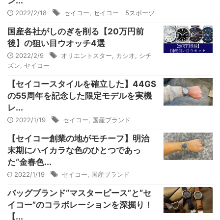
ン...
2022/2/18
セイコー
,
セイコー 5スポーツ
国産各社がしのぎを削る【20万円前
後】の狙い目ウオッチ4選
2022/2/9
オリエントスター
,
カシオ
,
シチ
ズン
,
セイコー
【セイコースタイルを確立した】44GS
の55周年を記念した限定モデルを実機
レ...
2022/1/19
セイコー
,
国産ブランド
【セイコー創業の地がモチーフ】明治
末期にハイカラな色のひとつであっ
た“金春色...
2022/1/19
セイコー
,
国産ブランド
バッグブランド“マスターピース”と“セ
イコー”のコラボレーションを深掘り！
【...