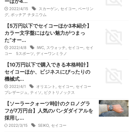
ーほか4...
2022/4/15
スカーゲン
,
セイコー
,
ベーリン
グ
,
ボッチア チタニウム
【5万円以下でセイコーほか3本紹介】
カラー文字盤にはない魅力がつまっ
た“オー...
2022/4/8
IWC
,
スウォッチ
,
セイコー
,
セイ
コー 5スポーツ
,
ディーワンミラノ
【10万円以下で購入できる本格時計】
セイコーほか、ビジネスにぴったりの
機械式...
2022/4/1
オリエント
,
セイコー
,
セイコー
プレザージュ
,
ティソ
,
ビクトリノックス
【ソーラークォーツ時計のクロノグラ
フが7万円台】人気のパンダダイアルを
採用し...
2022/3/15
SEIKO
,
セイコー