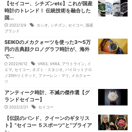
【セイコー、シチズンetc】これが国産
時計のトレンド！ 伝統技術を融合した
国...
2022/3/9
カシオ
,
シチズン
,
セイコー
,
国産
ブランド
SEIKOのメカクォーツを使った3〜5万
円の古典顔クロノグラフ時計が、海外
で...
2022/6/12
VK63
,
VK64
,
アウトライン
,
イ
エマ
,
セイコー
,
ネズミ・スタジオ
,
パイロットクロ
ノ20thリミテッド
,
ファーレン・マリ
,
メカクォー
ツ
アンティーク時計、不滅の傑作選【グ
ランドセイコー】
2022/2/21
セイコー
【伝説のバンド、クイーンのギタリス
ト】“セイコー ５スポーツ”と“ブライア