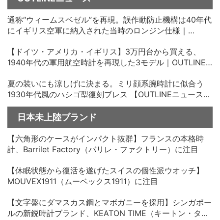
通称“ウィームスベゼル”を再現。誤作動防止機構は40年代
にイギリス空軍に納入された当時のロンジン仕様｜
OUTLINEニュース no.35
【ドイツ・アメリカ・イギリス】3万円台から買える、
1940年代の軍用航空時計を再現した3モデル｜OUTLINE
ニュース no.34
夏の装いにも涼しげに決まる。ミリ顔系腕時計に似合う
1930年代風のハシゴ型復刻ブレス 【OUTLINEニュース
no.33】
日本未上陸ブランド
【六角形のケースがインパクト抜群】フランスの本格時
計、Barrilet Factory（バリレ・ファクトリー）に注目
【休眠状態から復活を遂げたスイスの個性派ウオッチ】
MOUVEX1911（ムーベックス1911）に注目
【文字盤にダマスカス鋼とマボガニーを採用】シンガポー
ルの新鋭時計ブランド、KEATON TIME（キートン・タイ