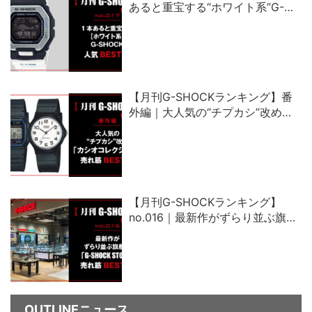
あると重宝する“ホワイト系”G-
SHOCK人気ベスト5
【月刊G-SHOCKランキング】番
外編｜大人気の“チプカシ”改め、
「カシオコレクション」売れ筋ベ
スト5
【月刊G-SHOCKランキング】
no.016｜最新作がずらり並ぶ旗艦
店「G-SHOCK STORE」売れ筋ベ
スト5
OUTLINEニュース