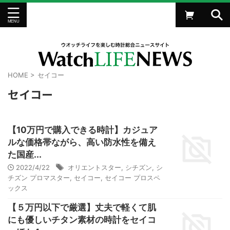
HOME
>
セイコー
セイコー
【10万円で購入できる時計】カジュア
ルな価格帯ながら、高い防水性を備え
た国産...
2022/4/22
オリエントスター
,
シチズン
,
シ
チズン プロマスター
,
セイコー
,
セイコー プロスペ
ックス
【５万円以下で厳選】丈夫で軽くて肌
にも優しいチタン素材の時計をセイコ