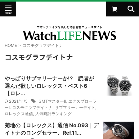
HOME
>
コスモグラフデイトナ
コスモグラフデイトナ
やっぱりサブマリーナーか!? 読者が
選んだ欲しいロレックス・ベスト6｜
【ロレ...
2021/11/5
GMTマスターII
,
エクスプローラ
ーI
,
コスモグラフデイトナ
,
サブマリーナーデイト
,
ロレックス通信
,
人気時計ランキング
菊地の【ロレックス】通信 No.093｜デ
イトナのロングセラー、Ref.11...