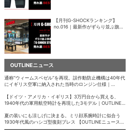
【月刊G-SHOCKランキング】
no.016｜最新作がずらり並ぶ旗艦
店「G-SHOCK STORE」売れ筋ベ
スト5
OUTLINEニュース
通称“ウィームスベゼル”を再現。誤作動防止機構は40年代
にイギリス空軍に納入された当時のロンジン仕様｜
OUTLINEニュース no.35
【ドイツ・アメリカ・イギリス】3万円台から買える、
1940年代の軍用航空時計を再現した3モデル｜OUTLINE
ニュース no.34
夏の装いにも涼しげに決まる。ミリ顔系腕時計に似合う
1930年代風のハシゴ型復刻ブレス 【OUTLINEニュース
no.33】