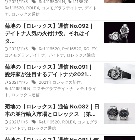
2021/11/5
Ref.116500LN
,
Ref.116520
,
Ref.16520
,
ROLEX
,
コスモグラフデイトナ
,
デイト
ナ
,
ロレックス通信
菊地の【ロレックス】通信 No.092｜
デイトナ人気の火付け役。それはイ
タ...
2021/11/5
Ref.116520
,
Ref.16520
,
ROLEX
,
コスモグラフデイトナ
,
デイトナ
,
ロレックス通信
菊地の【ロレックス】通信 No.091｜
愛好家が注目するデイトナの2021...
2021/11/5
2021年ロレックス新作
,
Ref.116519LN
,
コスモグラフデイトナ
,
メテオライ
ト
,
ロレックス通信
菊地の【ロレックス】通信 No.082｜日
本の並行輸入市場とロレックス ［第...
2021/11/5
Ref.116520
,
ROLEX
,
コスモグラ
フデイトナ
,
ロレックス通信