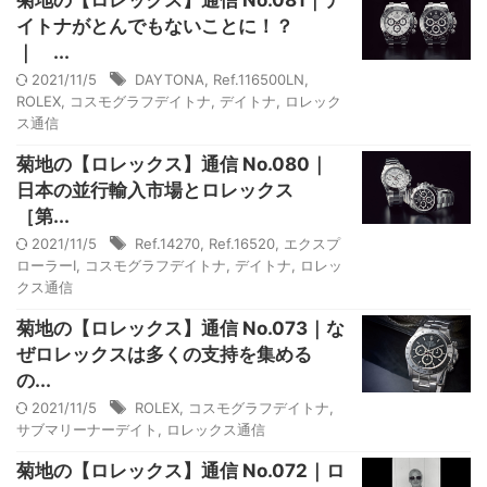
菊地の【ロレックス】通信 No.081｜デ
イトナがとんでもないことに！？
｜ ...
2021/11/5
DAYTONA
,
Ref.116500LN
,
ROLEX
,
コスモグラフデイトナ
,
デイトナ
,
ロレック
ス通信
菊地の【ロレックス】通信 No.080｜
日本の並行輸入市場とロレックス
［第...
2021/11/5
Ref.14270
,
Ref.16520
,
エクスプ
ローラーI
,
コスモグラフデイトナ
,
デイトナ
,
ロレッ
クス通信
菊地の【ロレックス】通信 No.073｜な
ぜロレックスは多くの支持を集める
の...
2021/11/5
ROLEX
,
コスモグラフデイトナ
,
サブマリーナーデイト
,
ロレックス通信
菊地の【ロレックス】通信 No.072｜ロ