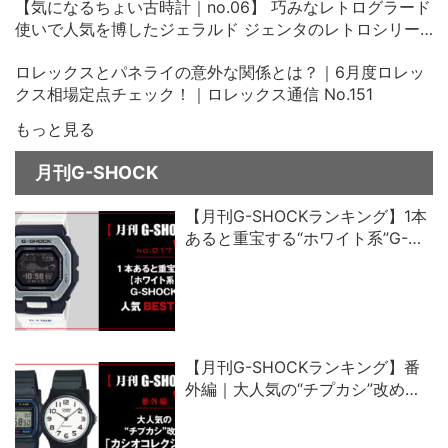
【気になるちょい古時計｜no.06】 巧みなレトログラード
使いで人気を博したジェラルド ジェンタのレトロシリー
ズ、その中古価格にビックリ！
ロレックスとパネライの意外な関係とは？｜6月度ロレッ
クス相場定点チェック！｜ロレックス通信 No.151
もっと見る
月刊G-SHOCK
【月刊G-SHOCKランキング】1本
あると重宝する“ホワイト系”G-
SHOCK人気ベスト5
【月刊G-SHOCKランキング】番
外編｜大人気の“チプカシ”改め、
「カシオコレクション」売れ筋ベ
スト5