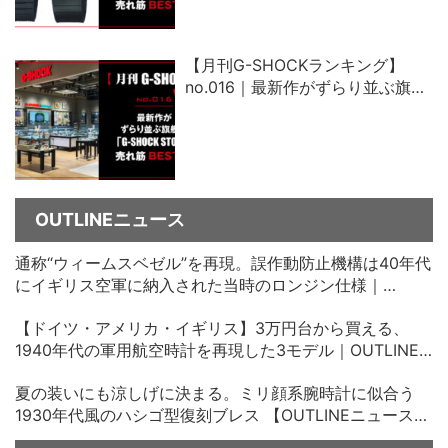
【月刊G-SHOCKランキング】
no.016｜最新作がずらり並ぶ旗艦
店「G-SHOCK STORE」売れ筋ベ
スト5
OUTLINEニュース
通称“ウィームスベゼル”を再現。誤作動防止機構は40年代
にイギリス空軍に納入された当時のロンジン仕様｜
OUTLINEニュース no.35
【ドイツ・アメリカ・イギリス】3万円台から買える、
1940年代の軍用航空時計を再現した3モデル｜OUTLINE
ニュース no.34
夏の装いにも涼しげに決まる。ミリ顔系腕時計に似合う
1930年代風のハシゴ型復刻ブレス 【OUTLINEニュース
no.33】