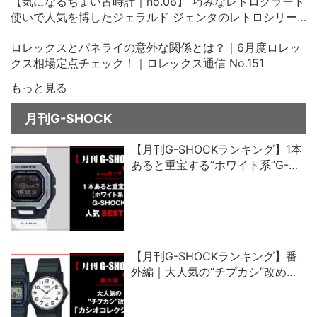
【気になるちょい古時計｜no.06】 巧みなレトログラード
使いで人気を博したジェラルド ジェンタのレトロシリー
ズ、その中古価格にビックリ！
ロレックスとパネライの意外な関係とは？｜6月度ロレッ
クス相場定点チェック！｜ロレックス通信 No.151
もっと見る
月刊G-SHOCK
【月刊G-SHOCKランキング】1本
あると重宝する“ホワイト系”G-
SHOCK人気ベスト5
【月刊G-SHOCKランキング】番
外編｜大人気の“チプカシ”改め、
「カシオコレクション」売れ筋ベ
スト5