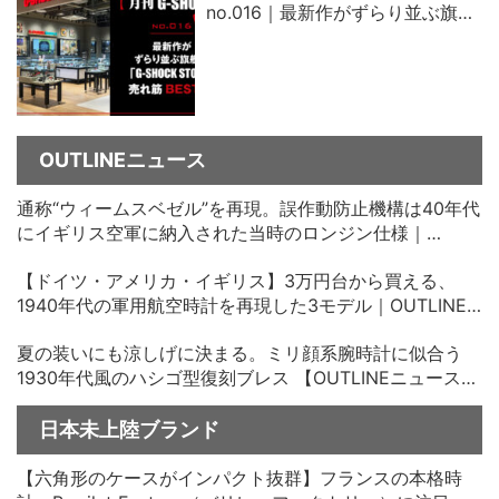
no.016｜最新作がずらり並ぶ旗艦
店「G-SHOCK STORE」売れ筋ベ
スト5
OUTLINEニュース
通称“ウィームスベゼル”を再現。誤作動防止機構は40年代
にイギリス空軍に納入された当時のロンジン仕様｜
OUTLINEニュース no.35
【ドイツ・アメリカ・イギリス】3万円台から買える、
1940年代の軍用航空時計を再現した3モデル｜OUTLINE
ニュース no.34
夏の装いにも涼しげに決まる。ミリ顔系腕時計に似合う
1930年代風のハシゴ型復刻ブレス 【OUTLINEニュース
no.33】
日本未上陸ブランド
【六角形のケースがインパクト抜群】フランスの本格時