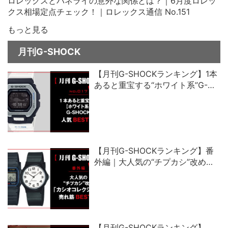
ロレックスとパネライの意外な関係とは？｜6月度ロレッ
クス相場定点チェック！｜ロレックス通信 No.151
もっと見る
月刊G-SHOCK
【月刊G-SHOCKランキング】1本
あると重宝する“ホワイト系”G-
SHOCK人気ベスト5
【月刊G-SHOCKランキング】番
外編｜大人気の“チプカシ”改め、
「カシオコレクション」売れ筋ベ
スト5
【月刊G-SHOCKランキング】