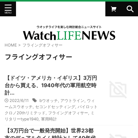
HOME
>
フライングオフィサー
フライングオフィサー
【ドイツ・アメリカ・イギリス】3万円
台から買える、1940年代の軍用航空時
計...
2022/6/11
bウオッチ
,
アウトライン
,
ウィ
ームスウオッチ
,
セコンドセッティング
,
パイロット
クロノ20thリミテッド
,
フライングオフィサー
,
ミ
リタリーtype1940
,
軍用時計
【3万円台で一般発売開始】世界23都