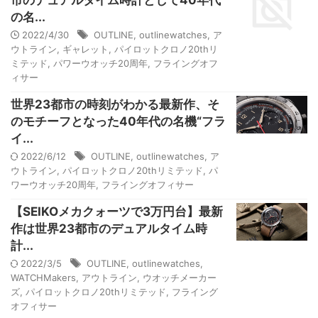
市のデュアルタイム時計として40年代
の名...
2022/4/30
OUTLINE
,
outlinewatches
,
ア
ウトライン
,
ギャレット
,
パイロットクロノ20thリ
ミテッド
,
パワーウオッチ20周年
,
フライングオフ
ィサー
世界23都市の時刻がわかる最新作、そ
のモチーフとなった40年代の名機“フラ
イ...
2022/6/12
OUTLINE
,
outlinewatches
,
ア
ウトライン
,
パイロットクロノ20thリミテッド
,
パ
ワーウオッチ20周年
,
フライングオフィサー
【SEIKOメカクォーツで3万円台】最新
作は世界23都市のデュアルタイム時
計...
2022/3/5
OUTLINE
,
outlinewatches
,
WATCHMakers
,
アウトライン
,
ウオッチメーカー
ズ
,
パイロットクロノ20thリミテッド
,
フライング
オフィサー