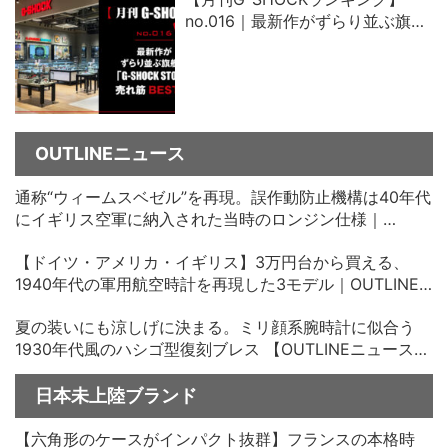
no.016｜最新作がずらり並ぶ旗艦
店「G-SHOCK STORE」売れ筋ベ
スト5
OUTLINEニュース
通称“ウィームスベゼル”を再現。誤作動防止機構は40年代
にイギリス空軍に納入された当時のロンジン仕様｜
OUTLINEニュース no.35
【ドイツ・アメリカ・イギリス】3万円台から買える、
1940年代の軍用航空時計を再現した3モデル｜OUTLINE
ニュース no.34
夏の装いにも涼しげに決まる。ミリ顔系腕時計に似合う
1930年代風のハシゴ型復刻ブレス 【OUTLINEニュース
no.33】
日本未上陸ブランド
【六角形のケースがインパクト抜群】フランスの本格時