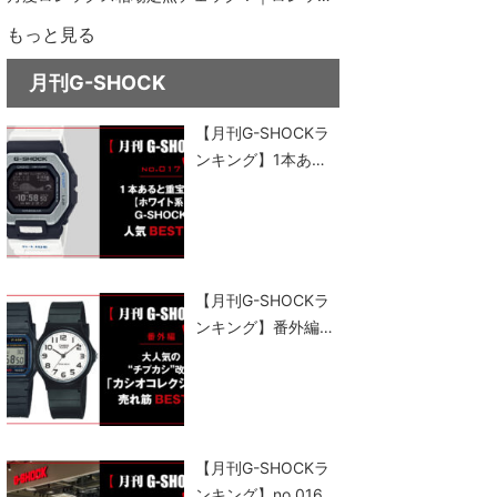
ス通信 No.151
もっと見る
月刊G-SHOCK
【月刊G-SHOCKラ
ンキング】1本ある
と重宝する“ホワイ
ト系”G-SHOCK人気
ベスト5
【月刊G-SHOCKラ
ンキング】番外編｜
大人気の“チプカ
シ”改め、「カシオ
コレクション」売れ
筋ベスト5
【月刊G-SHOCKラ
ンキング】no.016｜