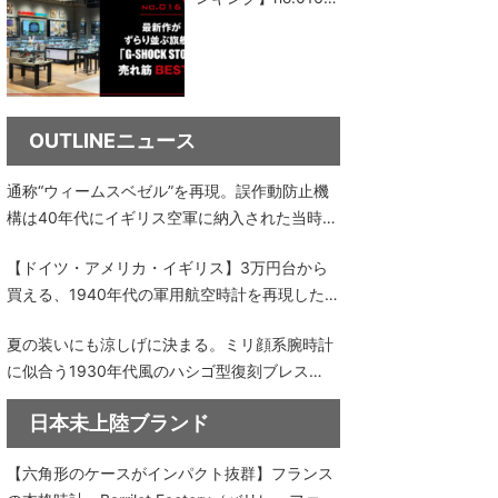
最新作がずらり並ぶ
旗艦店「G-SHOCK
STORE」売れ筋ベス
ト5
OUTLINEニュース
通称“ウィームスベゼル”を再現。誤作動防止機
構は40年代にイギリス空軍に納入された当時の
ロンジン仕様｜OUTLINEニュース no.35
【ドイツ・アメリカ・イギリス】3万円台から
買える、1940年代の軍用航空時計を再現した3
モデル｜OUTLINEニュース no.34
夏の装いにも涼しげに決まる。ミリ顔系腕時計
に似合う1930年代風のハシゴ型復刻ブレス
【OUTLINEニュース no.33】
日本未上陸ブランド
【六角形のケースがインパクト抜群】フランス