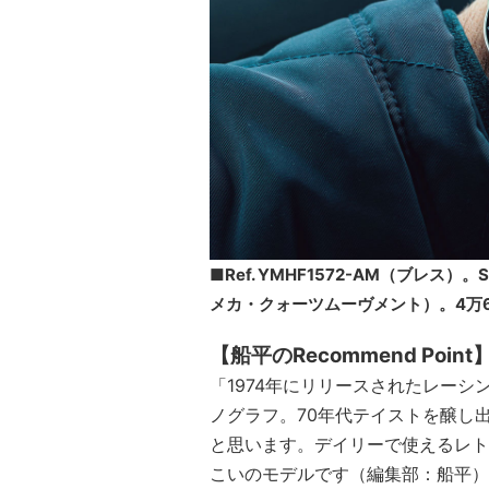
■Ref. YMHF1572-AM（ブレス
メカ・クォーツムーヴメント）。4万6
【船平のRecommend Point
「1974年にリリースされたレー
ノグラフ。70年代テイストを醸し
と思います。デイリーで使えるレト
こいのモデルです（編集部：船平）