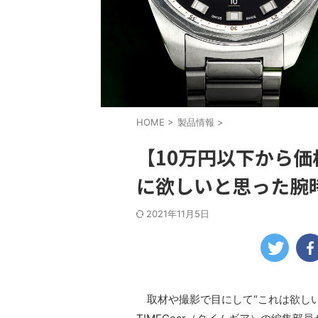
HOME
>
製品情報
>
【10万円以下から
に欲しいと思った腕時
2021年11月5日
取材や撮影で目にして“これは欲しい