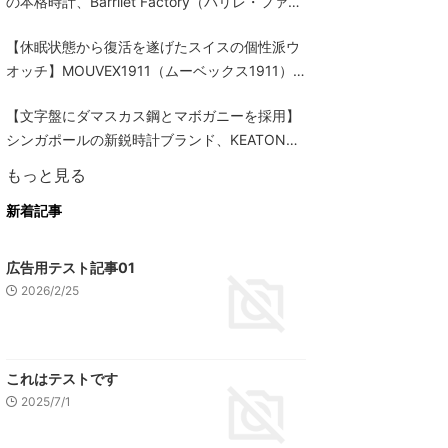
の本格時計、Barrilet Factory（バリレ・ファク
トリー）に注目
【休眠状態から復活を遂げたスイスの個性派ウ
オッチ】MOUVEX1911（ムーベックス1911）
に注目
【文字盤にダマスカス鋼とマボガニーを採用】
シンガポールの新鋭時計ブランド、KEATON
TIME（キートン・タイム）に注目
もっと見る
新着記事
広告用テスト記事01
2026/2/25
これはテストです
2025/7/1