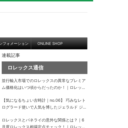
ンフォメーション
ONLINE SHOP
連載記事
ロレックス通信
並行輸入市場でのロレックスの異常なプレミア
ム価格化はいつ頃からだったのか！｜ロレック
ス通信 No.152
【気になるちょい古時計｜no.06】 巧みなレト
ログラード使いで人気を博したジェラルド ジェ
ンタのレトロシリーズ、その中古価格にビック
ロレックスとパネライの意外な関係とは？｜6
リ！
月度ロレックス相場定点チェック！｜ロレック