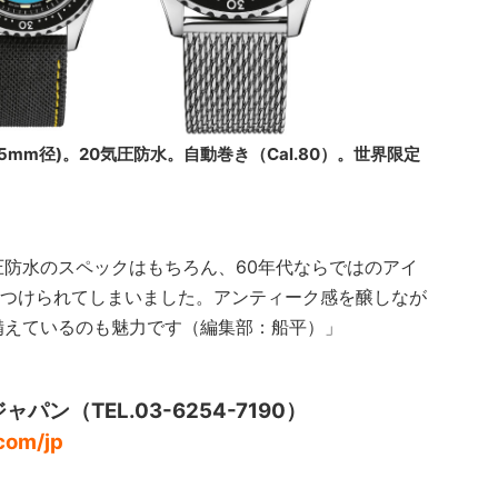
。SS(40.5mm径)。20気圧防水。自動巻き（Cal.80）。世界限定
】
圧防水のスペックはもちろん、60年代ならではのアイ
つけられてしまいました。アンティーク感を醸しなが
備えているのも魅力です（編集部：船平）」
パン（TEL.03-6254-7190）
com/jp