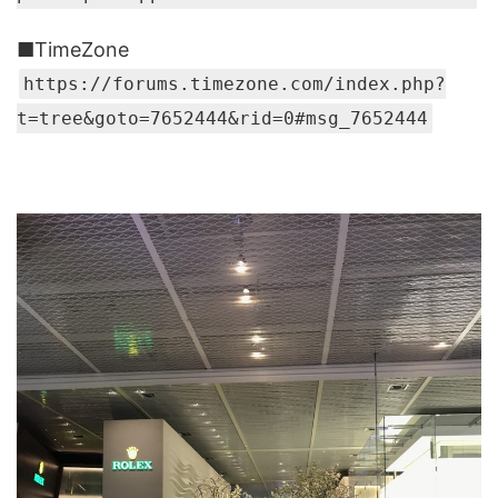
■TimeZone
https://forums.timezone.com/index.php?
t=tree&goto=7652444&rid=0#msg_7652444