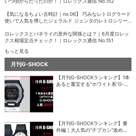
いつ頃からだったのか！｜ロレックス通信 No.152
【気になるちょい古時計｜no.06】 巧みなレトログラード
使いで人気を博したジェラルド ジェンタのレトロシリー
ズ、その中古価格にビックリ！
ロレックスとパネライの意外な関係とは？｜6月度ロレッ
クス相場定点チェック！｜ロレックス通信 No.151
もっと見る
月刊G-SHOCK
【月刊G-SHOCKランキング】1本
あると重宝する“ホワイト系”G-
SHOCK人気ベスト5
【月刊G-SHOCKランキング】番
外編｜大人気の“チプカシ”改め、