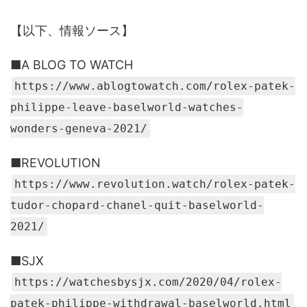
【以下、情報ソース】
■A BLOG TO WATCH
https://www.ablogtowatch.com/rolex-patek-
philippe-leave-baselworld-watches-
wonders-geneva-2021/
■REVOLUTION
https://www.revolution.watch/rolex-patek-
tudor-chopard-chanel-quit-baselworld-
2021/
■SJX
https://watchesbysjx.com/2020/04/rolex-
patek-philippe-withdrawal-baselworld.html