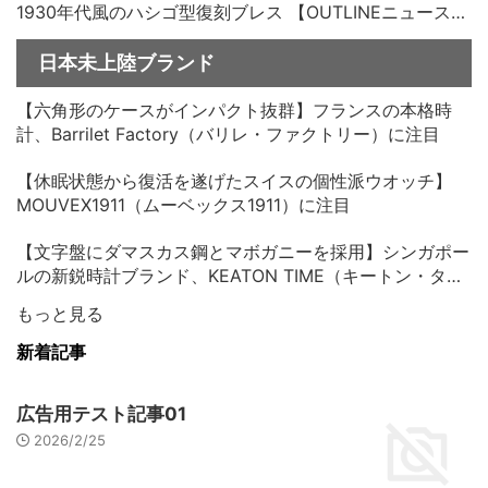
1930年代風のハシゴ型復刻ブレス 【OUTLINEニュース
no.33】
日本未上陸ブランド
【六角形のケースがインパクト抜群】フランスの本格時
計、Barrilet Factory（バリレ・ファクトリー）に注目
【休眠状態から復活を遂げたスイスの個性派ウオッチ】
MOUVEX1911（ムーベックス1911）に注目
【文字盤にダマスカス鋼とマボガニーを採用】シンガポー
ルの新鋭時計ブランド、KEATON TIME（キートン・タイ
ム）に注目
もっと見る
新着記事
広告用テスト記事01
2026/2/25