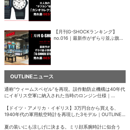
「カシオコレクション」売れ筋ベ
スト5
【月刊G-SHOCKランキング】
no.016｜最新作がずらり並ぶ旗艦
店「G-SHOCK STORE」売れ筋ベ
スト5
OUTLINEニュース
通称“ウィームスベゼル”を再現。誤作動防止機構は40年代
にイギリス空軍に納入された当時のロンジン仕様｜
OUTLINEニュース no.35
【ドイツ・アメリカ・イギリス】3万円台から買える、
1940年代の軍用航空時計を再現した3モデル｜OUTLINE
ニュース no.34
夏の装いにも涼しげに決まる。ミリ顔系腕時計に似合う