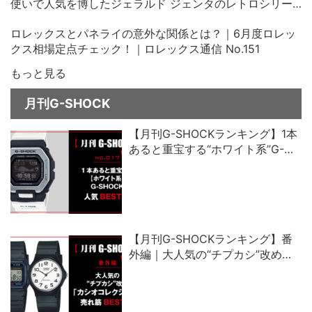
使いで人気を博したジェラルド ジェンタのレトロシリー
ズ、その中古価格にビックリ！
ロレックスとパネライの意外な関係とは？｜6月度ロレッ
クス相場定点チェック！｜ロレックス通信 No.151
もっと見る
月刊G-SHOCK
【月刊G-SHOCKランキング】1本
あると重宝する“ホワイト系”G-
SHOCK人気ベスト5
【月刊G-SHOCKランキング】番
外編｜大人気の“チプカシ”改め、
「カシオコレクション」売れ筋ベ
スト5