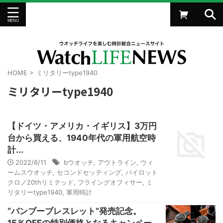
HOME
>
ミリタリーtype1940
ミリタリーtype1940
【ドイツ・アメリカ・イギリス】3万円
台から買える、1940年代の軍用航空時
計...
2022/6/11
bウオッチ
,
アウトライン
,
ウィ
ームスウオッチ
,
セコンドセッティング
,
パイロット
クロノ20thリミテッド
,
フライングオフィサー
,
ミ
リタリーtype1940
,
軍用時計
“バンブーブレスレット”発売記念。