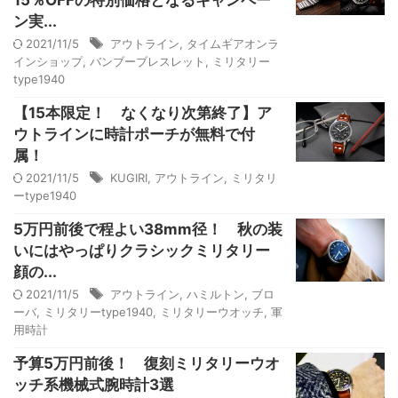
15％OFFの特別価格となるキャンペー
ン実...
2021/11/5
アウトライン
,
タイムギアオンラ
インショップ
,
バンブーブレスレット
,
ミリタリー
type1940
【15本限定！ なくなり次第終了】ア
ウトラインに時計ポーチが無料で付
属！
2021/11/5
KUGIRI
,
アウトライン
,
ミリタリ
ーtype1940
5万円前後で程よい38mm径！ 秋の装
いにはやっぱりクラシックミリタリー
顔の...
2021/11/5
アウトライン
,
ハミルトン
,
ブロ
ーバ
,
ミリタリーtype1940
,
ミリタリーウオッチ
,
軍
用時計
予算5万円前後！ 復刻ミリタリーウオ
ッチ系機械式腕時計3選