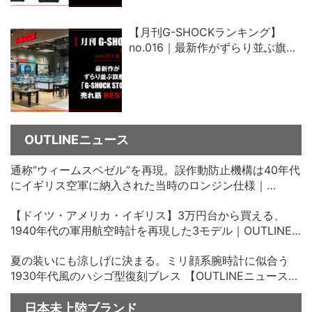
【月刊G-SHOCKランキング】
no.016｜最新作がずらり並ぶ旗艦
店「G-SHOCK STORE」売れ筋ベ
スト5
OUTLINEニュース
通称“ウィームスベゼル”を再現。誤作動防止機構は40年代
にイギリス空軍に納入された当時のロンジン仕様｜
OUTLINEニュース no.35
【ドイツ・アメリカ・イギリス】3万円台から買える、
1940年代の軍用航空時計を再現した3モデル｜OUTLINE
ニュース no.34
夏の装いにも涼しげに決まる。ミリ顔系腕時計に似合う
1930年代風のハシゴ型復刻ブレス 【OUTLINEニュース
no.33】
日本未上陸ブランド