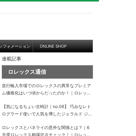
ンフォメーション
ONLINE SHOP
連載記事
ロレックス通信
並行輸入市場でのロレックスの異常なプレミア
ム価格化はいつ頃からだったのか！｜ロレック
ス通信 No.152
【気になるちょい古時計｜no.06】 巧みなレト
ログラード使いで人気を博したジェラルド ジェ
ンタのレトロシリーズ、その中古価格にビック
ロレックスとパネライの意外な関係とは？｜6
リ！
月度ロレックス相場定点チェック！｜ロレック