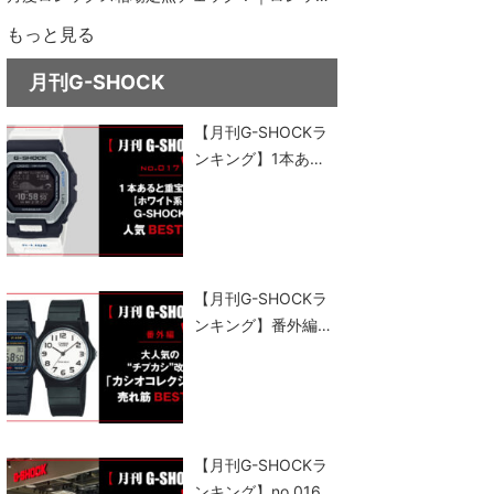
ス通信 No.151
もっと見る
月刊G-SHOCK
【月刊G-SHOCKラ
ンキング】1本ある
と重宝する“ホワイ
ト系”G-SHOCK人気
ベスト5
【月刊G-SHOCKラ
ンキング】番外編｜
大人気の“チプカ
シ”改め、「カシオ
コレクション」売れ
筋ベスト5
【月刊G-SHOCKラ
ンキング】no.016｜