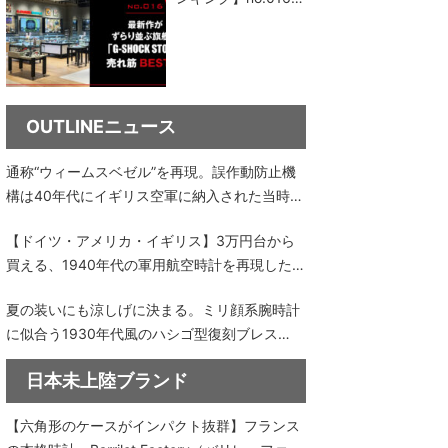
最新作がずらり並ぶ
旗艦店「G-SHOCK
STORE」売れ筋ベス
ト5
OUTLINEニュース
通称“ウィームスベゼル”を再現。誤作動防止機
構は40年代にイギリス空軍に納入された当時の
ロンジン仕様｜OUTLINEニュース no.35
【ドイツ・アメリカ・イギリス】3万円台から
買える、1940年代の軍用航空時計を再現した3
モデル｜OUTLINEニュース no.34
夏の装いにも涼しげに決まる。ミリ顔系腕時計
に似合う1930年代風のハシゴ型復刻ブレス
【OUTLINEニュース no.33】
日本未上陸ブランド
【六角形のケースがインパクト抜群】フランス