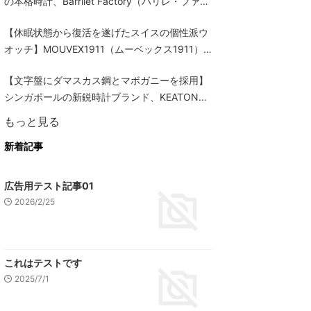
の本格時計、Barrilet Factory（バリレ・ファク
トリー）に注目
【休眠状態から復活を遂げたスイスの個性派ウ
オッチ】MOUVEX1911（ムーベックス1911）
に注目
【文字盤にダマスカス鋼とマボガニーを採用】
シンガポールの新鋭時計ブランド、KEATON
TIME（キートン・タイム）に注目
もっと見る
新着記事
広告用テスト記事01
2026/2/25
これはテストです
2025/7/1