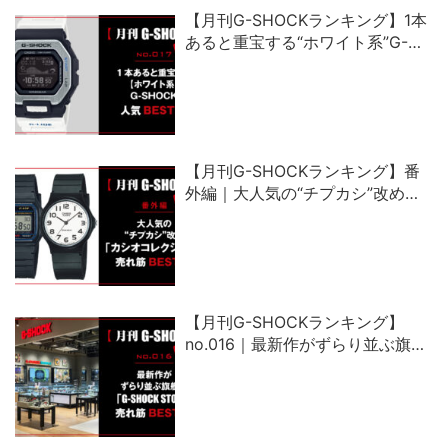
【月刊G-SHOCKランキング】1本
あると重宝する“ホワイト系”G-
SHOCK人気ベスト5
【月刊G-SHOCKランキング】番
外編｜大人気の“チプカシ”改め、
「カシオコレクション」売れ筋ベ
スト5
【月刊G-SHOCKランキング】
no.016｜最新作がずらり並ぶ旗艦
店「G-SHOCK STORE」売れ筋ベ
スト5