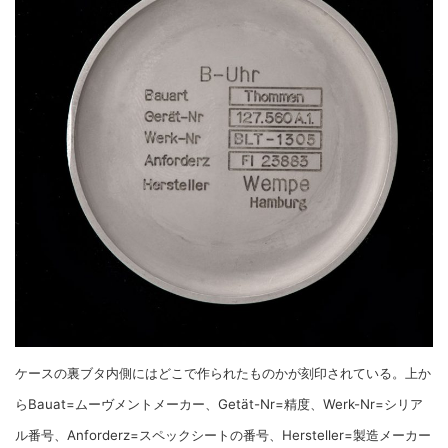
ケースの裏ブタ内側にはどこで作られたものかが刻印されている。上か
らBauat=ムーヴメントメーカー、Getät-Nr=精度、Werk-Nr=シリア
ル番号、Anforderz=スペックシートの番号、Hersteller=製造メーカー