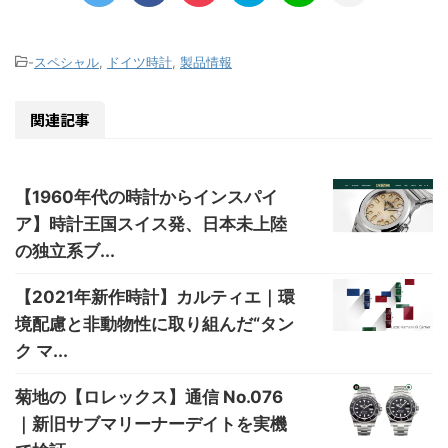
-
スペシャル
,
ドイツ時計
,
製品情報
関連記事
【1960年代の時計からインスパイ
ア】時計王国スイス発、日本未上陸
の独立系ブ...
【2021年新作時計】カルティエ｜環
境配慮と非動物性に取り組んだ“タン
ク マ...
菊地の【ロレックス】通信 No.076
｜新旧サブマリーナーデイトを実機