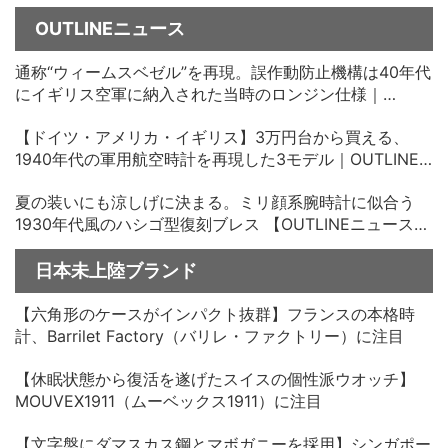
OUTLINEニュース
通称“ウィームスベゼル”を再現。誤作動防止機構は40年代
にイギリス空軍に納入された当時のロンジン仕様｜
OUTLINEニュース no.35
【ドイツ・アメリカ・イギリス】3万円台から買える、
1940年代の軍用航空時計を再現した3モデル｜OUTLINE
ニュース no.34
夏の装いにも涼しげに決まる。ミリ顔系腕時計に似合う
1930年代風のハシゴ型復刻ブレス 【OUTLINEニュース
no.33】
日本未上陸ブランド
【六角形のケースがインパクト抜群】フランスの本格時
計、Barrilet Factory（バリレ・ファクトリー）に注目
【休眠状態から復活を遂げたスイスの個性派ウオッチ】
MOUVEX1911（ムーベックス1911）に注目
【文字盤にダマスカス鋼とマボガニーを採用】シンガポー