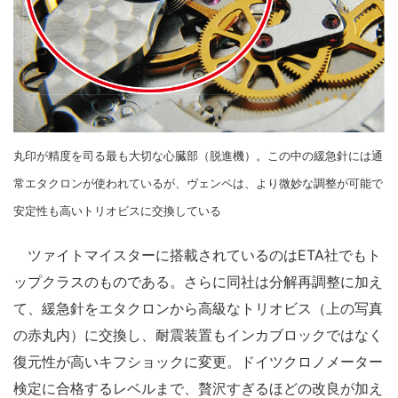
丸印が精度を司る最も大切な心臓部（脱進機）。この中の緩急針には通
常エタクロンが使われているが、ヴェンペは、より微妙な調整が可能で
安定性も高いトリオビスに交換している
ツァイトマイスターに搭載されているのはETA社でもト
ップクラスのものである。さらに同社は分解再調整に加え
て、緩急針をエタクロンから高級なトリオビス（上の写真
の赤丸内）に交換し、耐震装置もインカブロックではなく
復元性が高いキフショックに変更。ドイツクロノメーター
検定に合格するレベルまで、贅沢すぎるほどの改良が加え